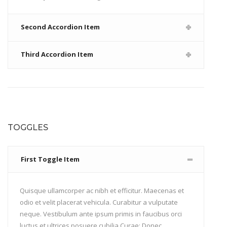
Second Accordion Item
Third Accordion Item
TOGGLES
First Toggle Item
Quisque ullamcorper ac nibh et efficitur. Maecenas et
odio et velit placerat vehicula. Curabitur a vulputate
neque. Vestibulum ante ipsum primis in faucibus orci
luctus et ultrices posuere cubilia Curae; Donec