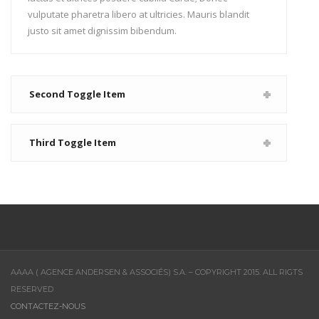
vulputate pharetra libero at ultricies. Mauris blandit
justo sit amet dignissim bibendum.
Second Toggle Item
Third Toggle Item
AAAA ( AGENCE ANDERSEN & ASSOCIÉS) S.A. – COPYRIGHT 2015. ALL RIGTS
RESERVED
CONTACTEZ-NOUS