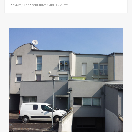
ACHAT
/
APPARTEMENT
/
NEUF
/
YUTZ