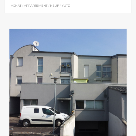
ACHAT
/
APPARTEMENT
/
NEUF
/
YUTZ